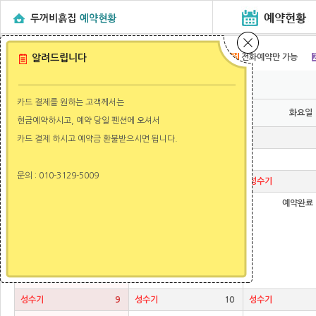
두꺼비흙집
예약현황
가
예약가능상태
알려드립니다
완
예약완료상태
대
예약대기상태
전
전화예약만 가능
2026-08-06
1박2일
카드 결제를 원하는 고객께서는
현금예약하시고, 예약 당일 펜션에 오셔서
카드 결제 하시고 예약금 환불받으시면 됩니다.
문의 : 010-3129-5009