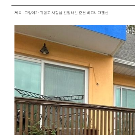
제목 : 고양이가 귀엽고 사장님 친절하신 춘천 삐끄니끄펜션