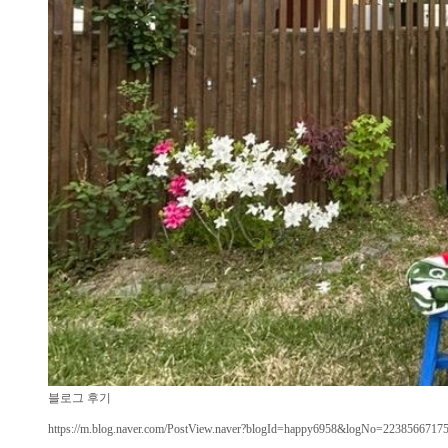
블로그 후기
https://m.blog.naver.com/PostView.naver?blogId=happy6958&logNo=223856671