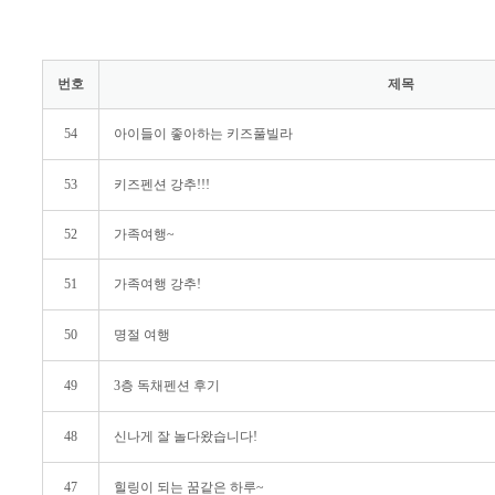
번호
제목
54
아이들이 좋아하는 키즈풀빌라
53
키즈펜션 강추!!!
52
가족여행~
51
가족여행 강추!
50
명절 여행
49
3층 독채펜션 후기
48
신나게 잘 놀다왔습니다!
47
힐링이 되는 꿈같은 하루~