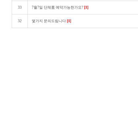
33
7월7일 단체룸 예약가능한가요?
[1]
32
몇가지 문의드림니다
[1]