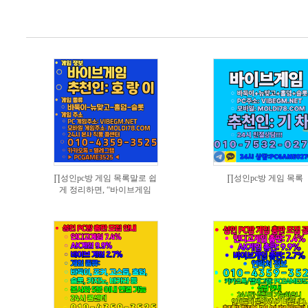
∏성인pc방 게임 목록말로 쉽
∏성인pc방 게임 목록
게 정리하면, “바이브게임