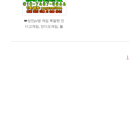
❤️성인pc방 게임 목말한 인
디고게임, 인디오게임, 블
1