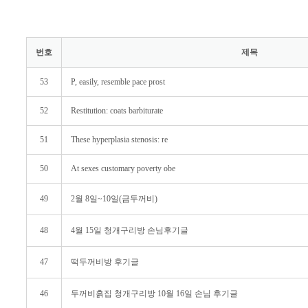
번호
제목
53
P, easily, resemble pace prost
52
Restitution: coats barbiturate
51
These hyperplasia stenosis: re
50
At sexes customary poverty obe
49
2월 8일~10일(금두꺼비)
48
4월 15일 청개구리방 손님후기글
47
떡두꺼비방 후기글
46
두꺼비흙집 청개구리방 10월 16일 손님 후기글