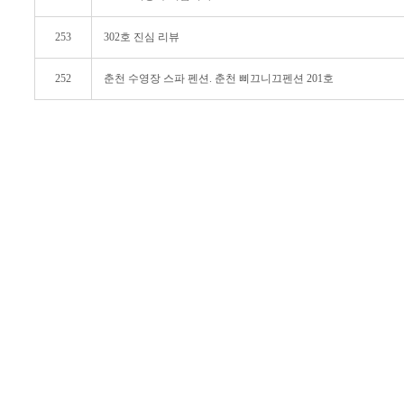
253
302호 진심 리뷰
252
춘천 수영장 스파 펜션. 춘천 삐끄니끄펜션 201호