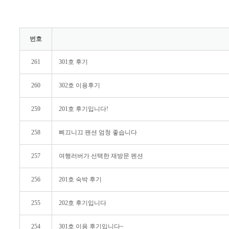
번호
261
301호 후기
260
302호 이용후기
259
201호 후기입니다!
258
삐끄니끄 팬션 엄청 좋습니다
257
여행러버가 선택한 재방문 펜션
256
201호 숙박 후기
255
202호 후기입니다
254
301호 이용 후기입니다~