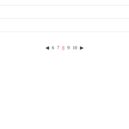
◀
6
7
8
9
10
▶