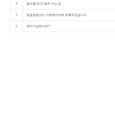
4
필요할 때 만 빌려 쓰는 집
3
얼음골펜션이 가평펜션넷에 등록되었습니다.
2
예약가능한가여??