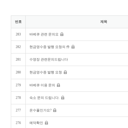
번호
제목
283
바베큐 관련 문의요
282
현금영수증 발행 요청의 件
281
수영장 관련문의드립니다
280
현금영수증 발행 요청
279
바베큐 이용 문의
278
숙소 문의 드립니다.
277
온수풀인가요?
276
예약확인